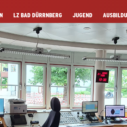
N
LZ BAD DÜRRNBERG
JUGEND
AUSBILD